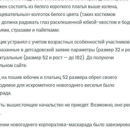
ен состоять из белого короткого платья выше колена,
цевательных» колготок белого цвета (таких костюмов
» должна радовать глаз расклешенной юбкой-хвостом и бод
ями, стразами и пайетками.
щик устранял с учетом возрастных особенностей участников
указанные в детсадовской заявке параметры (размер 32 и р
ктуальные (размер 52 и рост — до 182). До полуночи
льном сайте.
д на пошив юбочек и платьиц 52 размера обрел своего
ходимое для искрометного новогоднего веселья было
рада.
ть: вышестоящее начальство не приедет. Возможно, оно р
.
дении новогоднего корпоратива-маскарада было завизиров