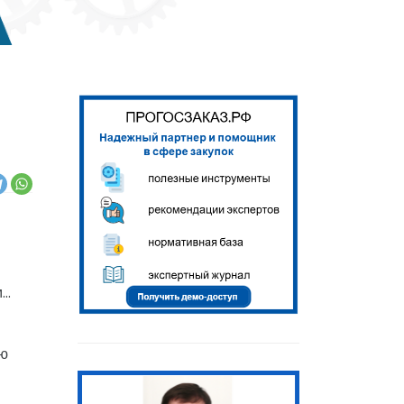
м…
ую