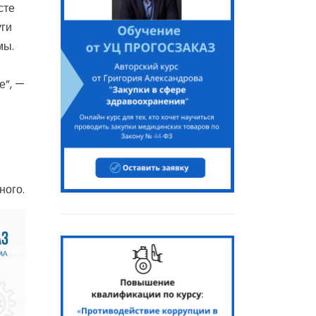
сте
уги
мы.
е”, —
ного.