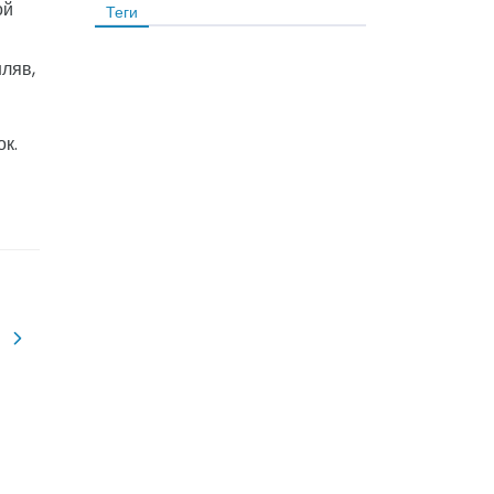
ой
Теги
ляв,
ок.