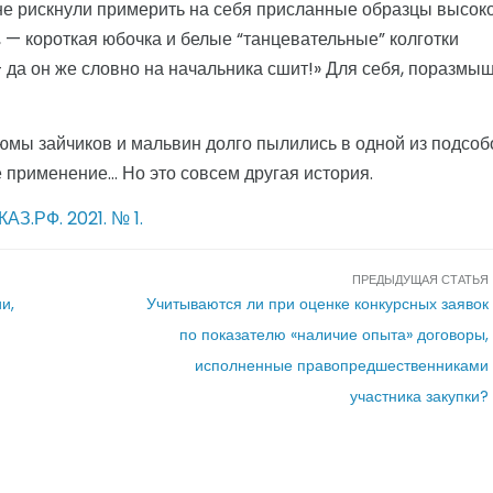
е рискнули примерить на себя присланные образцы высок
, — короткая юбочка и белые “танцевательные” колготки
да он же словно на начальника сшит!» Для себя, поразмыш
тюмы зайчиков и мальвин долго пылились в одной из подсоб
 применение… Но это совсем другая история.
З.РФ. 2021. № 1.
ПРЕДЫДУЩАЯ СТАТЬЯ
и,
Учитываются ли при оценке конкурсных заявок
по показателю «наличие опыта» договоры,
исполненные правопредшественниками
участника закупки?