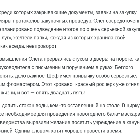
 среди которых закрывающие документы, заявки на закупку
ляры протоколов закупочных процедур. Олег сосредоточен
апланировано подведение итогов по очень серьезной закупк
лугу, желтели папки, каждая из которых хранила свой
как всегда, невпроворот.
азмышления Олега прервались стуком в дверь: на пороге, ка
руководителя с письменным поручением в руках. Беглого
понять: дело важное. Шеф имел привычку особо серьезные,
ым фломастером. Этот кроваво-красный росчерк уже отнял
жизни, и вот — опять двадцать пять!
 допить стакан воды, кем-то оставленный на столе. В цирк
 все необходимое для проведения новогоднего бала-маскара
 ведомства выразили желание посетить учреждение в канун
евизией. Одним словом, хотят хорошо провести время.