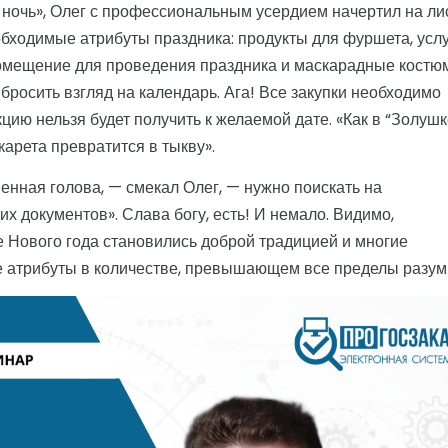
ночь», Олег с профессиональным усердием начертил на ли
еобходимые атрибуты праздника: продукты для фуршета, усл
омещение для проведения праздника и маскарадные костю
бросить взгляд на календарь. Ага! Все закупки необходимо
цию нельзя будет получить к желаемой дате. «Как в “Золушк
карета превратится в тыкву».
венная голова, — смекал Олег, — нужно поискать на
 документов». Слава богу, есть! И немало. Видимо,
 Нового года становились доброй традицией и многие
е атрибуты в количестве, превышающем все пределы разум