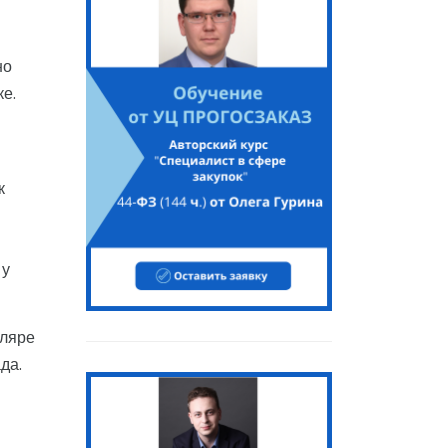
но
е.
к
 у
уляре
да.