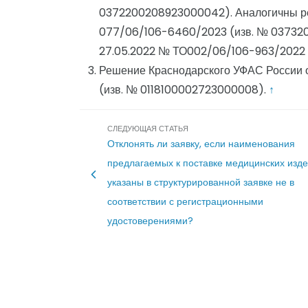
0372200208923000042). Аналогичны ре
077/06/106-6460/2023 (изв. № 037320
27.05.2022 № ТО002/06/106-963/2022 
Решение Краснодарского УФАС России 
(изв. № 0118100002723000008).
↑
Навигация
СЛЕДУЮЩАЯ СТАТЬЯ
Отклонять ли заявку, если наименования
по
предлагаемых к поставке медицинских изд
указаны в структурированной заявке не в
записям
соответствии с регистрационными
удостоверениями?