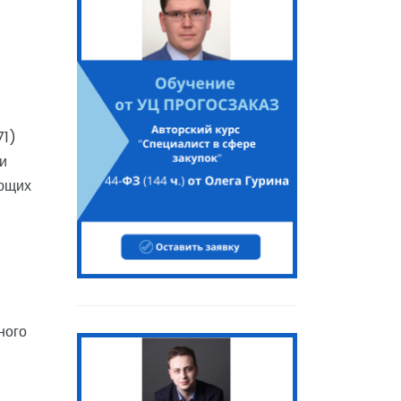
71)
и
яющих
ного