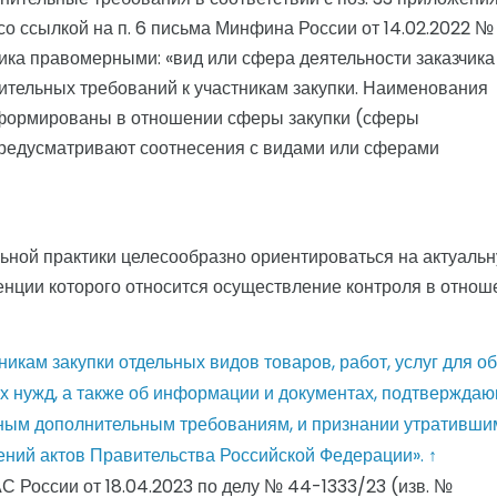
о ссылкой на п. 6 письма Минфина России от 14.02.2022 №
ика правомерными: «вид или сфера деятельности заказчика
ительных требований к участникам закупки. Наименования
сформированы в отношении сферы закупки (сферы
 предусматривают соотнесения с видами или сферами
ьной практики целесообразно ориентироваться на актуаль
тенции которого относится осуществление контроля в отнош
икам закупки отдельных видов товаров, работ, услуг для о
х нужд, а также об информации и документах, подтвержда
нным дополнительным требованиям, и признании утративши
ений актов Правительства Российской Федерации».
↑
 России от 18.04.2023 по делу № 44-1333/23 (изв. №