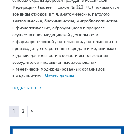
основах охраны здоровья граждан в Российской
Федерации» (далее — Закон № 323-ФЗ) понимаются
все виды отходов, в т. ч. анатомические, патолого-
анатомические, биохимические, микробиологические
и физиологические, образующиеся в процессе
осуществления медицинской деятельности
и фармацевтической деятельности, деятельности по
производству лекарственных средств и медицинских
изделий, деятельности в области использования
возбудителей инфекционных заболеваний
и генетически модифицированных организмов
в медицинских
… Читать дальше
ПОДРОБНЕЕ
Пагинация
1
2
записей