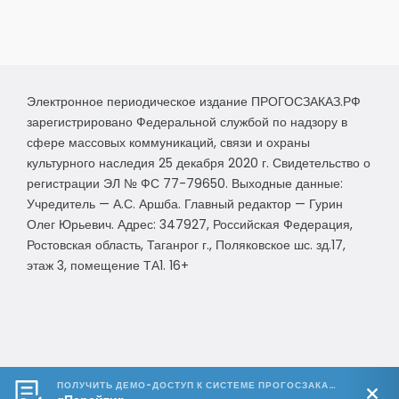
Электронное периодическое издание ПРОГОСЗАКАЗ.РФ
зарегистрировано Федеральной службой по надзору в
сфере массовых коммуникаций, связи и охраны
культурного наследия 25 декабря 2020 г. Свидетельство о
регистрации ЭЛ № ФС 77-79650. Выходные данные:
Учредитель — А.С. Аршба. Главный редактор — Гурин
Олег Юрьевич. Адрес: 347927, Российская Федерация,
Ростовская область, Таганрог г., Поляковское шс. зд.17,
этаж 3, помещение ТА1. 16+
© 2023 Все права защищены.
Разработка компании "АРТ-ИНТ"
ПОЛУЧИТЬ ДЕМО-ДОСТУП К СИСТЕМЕ ПРОГОСЗАКАЗ.РФ 🔥