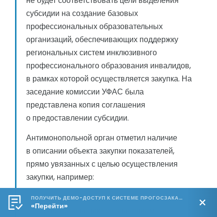
не будет соответствовать цели выделения
субсидии на создание базовых
профессиональных образовательных
организаций, обеспечивающих поддержку
региональных систем инклюзивного
профессионального образования инвалидов,
в рамках которой осуществляется закупка. На
заседание комиссии УФАС была
представлена копия соглашения
о предоставлении субсидии.
Антимонопольной орган отметил наличие
в описании объекта закупки показателей,
прямо увязанных с целью осуществления
закупки, например:
«Встроенная индукционная система для
ПОЛУЧИТЬ ДЕМО-ДОСТУП К СИСТЕМЕ ПРОГОСЗАКАЗ.РФ 🔥
«Перейти»
слабослышащих» со значением