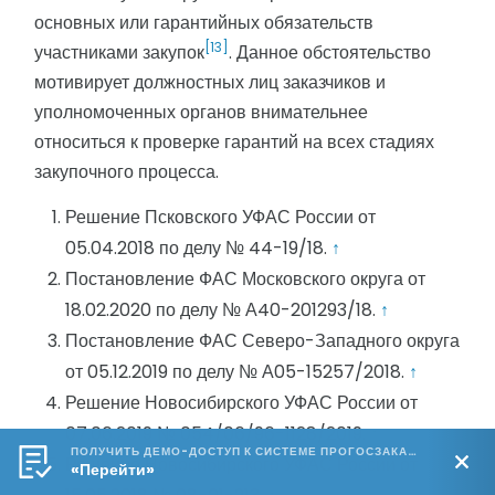
основных или гарантийных обязательств
[13]
участниками закупок
. Данное обстоятельство
мотивирует должностных лиц заказчиков и
уполномоченных органов внимательнее
относиться к проверке гарантий на всех стадиях
закупочного процесса.
Решение Псковского УФАС России от
05.04.2018 по делу № 44-19/18.
↑
Постановление ФАС Московского округа от
18.02.2020 по делу № А40-201293/18.
↑
Постановление ФАС Северо-Западного округа
от 05.12.2019 по делу № А05-15257/2018.
↑
Решение Новосибирского УФАС России от
07.06.2019 № 054/06/96-1128/2019.
↑
ПОЛУЧИТЬ ДЕМО-ДОСТУП К СИСТЕМЕ ПРОГОСЗАКАЗ.РФ 🔥
Решение Новосибирского УФАС России от
«Перейти»