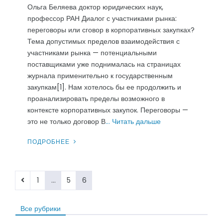
Ольга Беляева доктор юридических наук,
профессор РАН Диалог с участниками рынка:
переговоры или сговор в корпоративных закупках?
Тема допустимых пределов взаимодействия с
участниками рынка — потенциальными
поставщиками уже поднималась на страницах
журнала применительно к государственным
закупкам[1]. Нам хотелось бы ее продолжить и
проанализировать пределы возможного в
контексте корпоративных закупок. Переговоры —
это не только договор В
… Читать дальше
ПОДРОБНЕЕ
Пагинация
1
…
5
6
записей
Все рубрики